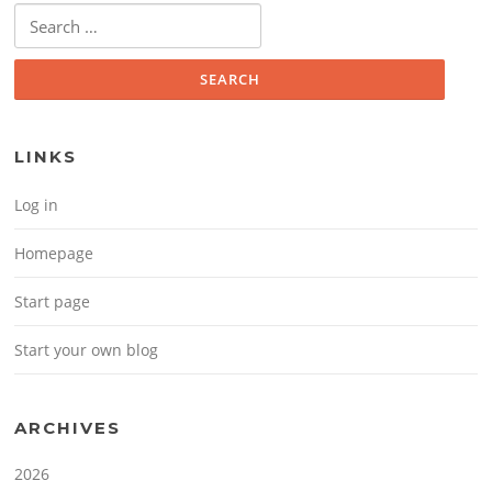
Search for:
LINKS
Log in
Homepage
Start page
Start your own blog
ARCHIVES
2026