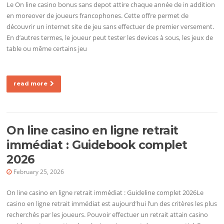
Le On line casino bonus sans depot attire chaque année de in addition
en moreover de joueurs francophones. Cette offre permet de
découvrir un internet site de jeu sans effectuer de premier versement.
En d’autres termes, le joueur peut tester les devices à sous, les jeux de
table ou même certains jeu
read more
On line casino en ligne retrait
immédiat : Guidebook complet
2026
February 25, 2026
On line casino en ligne retrait immédiat : Guideline complet 2026Le
casino en ligne retrait immédiat est aujourd’hui l’un des critères les plus
recherchés par les joueurs. Pouvoir effectuer un retrait attain casino