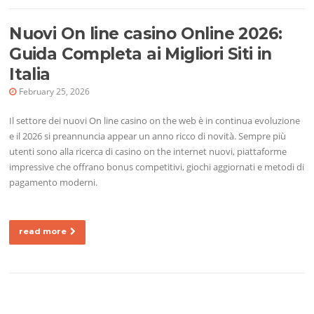
Nuovi On line casino Online 2026:
Guida Completa ai Migliori Siti in
Italia
February 25, 2026
Il settore dei nuovi On line casino on the web è in continua evoluzione
e il 2026 si preannuncia appear un anno ricco di novità. Sempre più
utenti sono alla ricerca di casino on the internet nuovi, piattaforme
impressive che offrano bonus competitivi, giochi aggiornati e metodi di
pagamento moderni.
read more